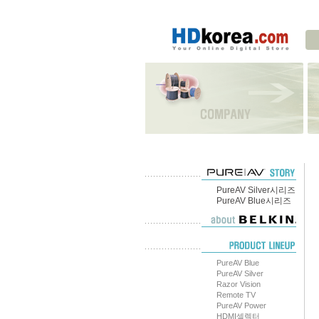
PureAV Silver시리즈
PureAV Blue시리즈
PureAV Blue
PureAV Silver
Razor Vision
Remote TV
PureAV Power
HDMI셀렉터