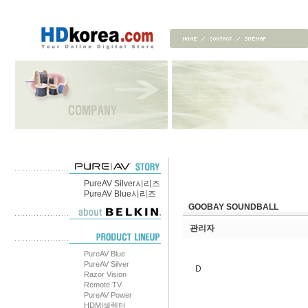
PureAV Silver시리즈
PureAV Blue시리즈
GOOBAY SOUNDBALL
관리자
PureAV Blue
PureAV Silver
D
Razor Vision
Remote TV
PureAV Power
HDMI셀렉터