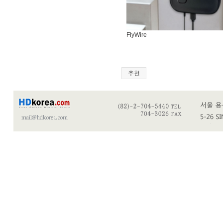
FlyWire
추천